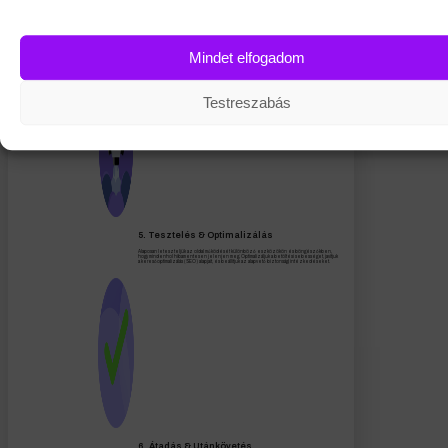
4. Design & Fejlesztés
Modern, felhasználóbarát designt készítünk, ami tükrözi a vállalkozásod. Kiemelten figyelünk
arra, hogy a felület mobilon és asztali gépen is könnyen kezelhető legyen. A jóváhagyott
tervek alapján lefejlesztjük az oldalt, és beépítjük az összes szükséges funkciót – legyen
az webshop, blog vagy űrlap.
Mindet elfogadom
Ebben a szakaszban kérjük el tőled a szükséges szövegeket és képeket az
oldalhoz.
Testreszabás
5. Tesztelés & Optimalizálás
Alaposan leteszteljük az oldal működését különböző eszközökön és böngészőkben,
hogy mindenhol hibamentesen jelenjen meg. Optimalizáljuk a betöltési sebességet, javítjuk
a keresőoptimalizálás (SEO) alapjait, és beállítjuk az alapvető biztonsági intézkedéseket.
6. Átadás & Utánkövetés