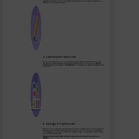
együttműködés főbb feltételeit és a vállalt feladatokat, így a közös munka biztonságosan és
átlátható keretek között indulhat el.
3. Látványterv készítés
A szerződéskötést követően elkészítjük a weboldal vagy webshop látványtervét, amely
vizuálisan bemutatja a struktúrát, a design irányt és a főbb elemek elrendezését.
Itt még
lehetőség van
finomhangolásra és
módosításokra
. A jóváhagyás után a látványterv alapján indul a
fejlesztés.
4. Design & Fejlesztés
Modern, felhasználóbarát designt készítünk, ami tükrözi a vállalkozásod. Kiemelten figyelünk
arra, hogy a felület mobilon és asztali gépen is könnyen kezelhető legyen. A jóváhagyott
tervek alapján lefejlesztjük az oldalt, és beépítjük az összes szükséges funkciót – legyen
az webshop, blog vagy űrlap.
Ebben a szakaszban kérjük el tőled a szükséges szövegeket és képeket az
oldalhoz.