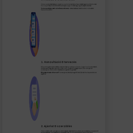
A kész weboldalt átadjuk, és igény esetén betanítjuk a használatát vagy készítünk leírást
hozzá, például termékfeltöltést, blogbejegyzés írást vagy egyéb alapfunkciókat.
Szívesen dolgozunk veled hosszú távon is
– karbantartással, frissítésekkel és további
fejlesztésekkel!
1. Konzultáció & tervezés
Először megismerjük a vállalkozásod céljait és elképzeléseit – legyen szó weboldalról,
webshopról vagy akár egyedi rendszerről. Segítünk végiggondolni, mire van igazán
szükséged, és közösen kialakítjuk a legjobb megoldást.
Még nincs konkrét terved?
Semmi gond,
kitaláljuk együtt! Vedd fel velünk a kapcsolatot, és
segítünk!
2. Ajánlat & szerződés
A konzultáció után, a megbeszéltek alapján árajánlatot készítünk, amely tartalmazza a projekt
pontos tartalmát, és a határidőket. Elfogadás után szerződést kötünk, amely rögzíti az