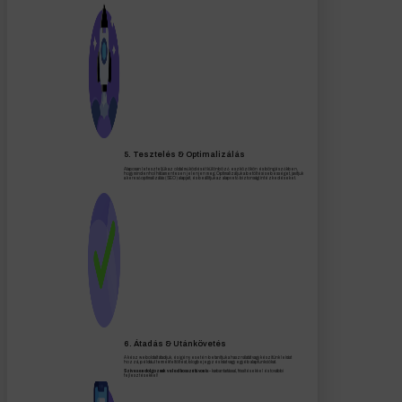
5. Tesztelés & Optimalizálás
Alaposan leteszteljük az oldal működését különböző eszközökön és böngészőkben,
hogy mindenhol hibamentesen jelenjen meg. Optimalizáljuk a betöltési sebességet, javítjuk
a keresőoptimalizálás (SEO) alapjait, és beállítjuk az alapvető biztonsági intézkedéseket.
6. Átadás & Utánkövetés
A kész weboldalt átadjuk, és igény esetén betanítjuk a használatát vagy készítünk leírást
hozzá, például termékfeltöltést, blogbejegyzés írást vagy egyéb alapfunkciókat.
Szívesen dolgozunk veled hosszú távon is
– karbantartással, frissítésekkel és további
fejlesztésekkel!