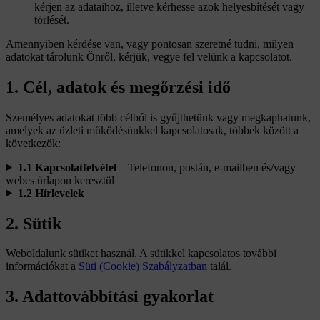
kérjen az adataihoz, illetve kérhesse azok helyesbítését vagy
törlését.
Amennyiben kérdése van, vagy pontosan szeretné tudni, milyen
adatokat tárolunk Önről, kérjük, vegye fel velünk a kapcsolatot.
1. Cél, adatok és megőrzési idő
Személyes adatokat több célból is gyűjthetünk vagy megkaphatunk,
amelyek az üzleti működésünkkel kapcsolatosak, többek között a
következők:
1.1 Kapcsolatfelvétel
– Telefonon, postán, e-mailben és/vagy
webes űrlapon keresztül
1.2 Hírlevelek
2. Sütik
Weboldalunk sütiket használ. A sütikkel kapcsolatos további
információkat a
Süti (Cookie) Szabályzatban
talál.
3. Adattovábbítási gyakorlat