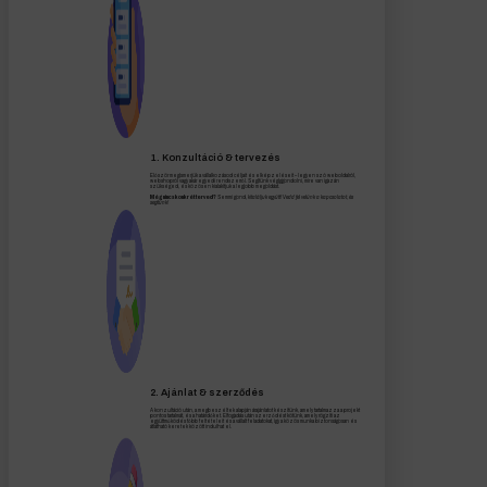
1. Konzultáció & tervezés
Először megismerjük a vállalkozásod céljait és elképzeléseit – legyen szó weboldalról,
webshopról vagy akár egyedi rendszerről. Segítünk végiggondolni, mire van igazán
szükséged, és közösen kialakítjuk a legjobb megoldást.
Még nincs konkrét terved?
Semmi gond,
kitaláljuk együtt! Vedd fel velünk a kapcsolatot, és
segítünk!
2. Ajánlat & szerződés
A konzultáció után, a megbeszéltek alapján árajánlatot készítünk, amely tartalmazza a projekt
pontos tartalmát, és a határidőket. Elfogadás után szerződést kötünk, amely rögzíti az
együttműködés főbb feltételeit és a vállalt feladatokat, így a közös munka biztonságosan és
átlátható keretek között indulhat el.