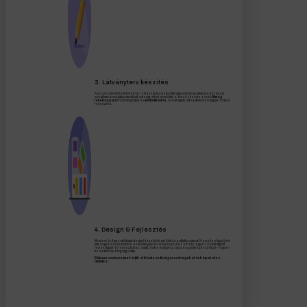
3. Látványterv készítés
A szerződéskötést követően elkészítjük a weboldal vagy webshop látványtervét, amely
vizuálisan bemutatja a struktúrát, a design irányt és a főbb elemek elrendezését.
Itt még
lehetőség van
finomhangolásra és
módosításokra
. A jóváhagyás után a látványterv alapján indul a
fejlesztés.
4. Design & Fejlesztés
Modern, felhasználóbarát designt készítünk, ami tükrözi a vállalkozásod. Kiemelten figyelünk
arra, hogy a felület mobilon és asztali gépen is könnyen kezelhető legyen. A jóváhagyott
tervek alapján lefejlesztjük az oldalt, és beépítjük az összes szükséges funkciót – legyen
az webshop, blog vagy űrlap.
Ebben a szakaszban kérjük el tőled a szükséges szövegeket és képeket az
oldalhoz.