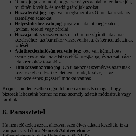
Önnek joga van tudni, hogy személyes adatait miért kezeljük,
mi történik velük, és meddig tároljuk azokat.
Hozzáférési jog
: joga van megismerni az Önnel kapcsolatos
személyes adatokat.
Helyesbítéshez való jog
: joga van adatait kiegészíteni,
javítani, törölni vagy zárolni.
Hozzájárulás visszavonása
: ha Ön hozzájárult adatainak
kezeléséhez, azt bármikor visszavonhatja, és kérheti adatainak
törlését.
Adathordozhatósághoz való jog
: joga van kérni, hogy
személyes adatait az adatkezelőtől megkapja, és azokat másik
adatkezelőhöz továbbítsa.
Tiltakozáshoz való jog
: Ön tiltakozhat személyes adatainak
kezelése ellen. Ezt tiszteletben tartjuk, kivéve, ha az
adatkezelésnek jogszerű indokai vannak.
Kérjük, minden esetben egyértelműen azonosítsa magát, hogy
biztosak lehessünk benne: ne más személy adatait módosítsuk vagy
töröljük.
8. Panasztétel
Ha nem elégedett azzal, ahogyan személyes adatait kezeljük, joga
van panasszal élni a
Nemzeti Adatvédelmi és
Információszabadság Hatóságnál (NAIH):