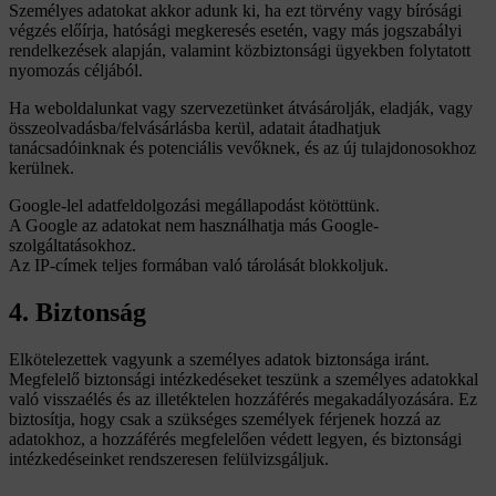
Személyes adatokat akkor adunk ki, ha ezt törvény vagy bírósági
végzés előírja, hatósági megkeresés esetén, vagy más jogszabályi
rendelkezések alapján, valamint közbiztonsági ügyekben folytatott
nyomozás céljából.
Ha weboldalunkat vagy szervezetünket átvásárolják, eladják, vagy
összeolvadásba/felvásárlásba kerül, adatait átadhatjuk
tanácsadóinknak és potenciális vevőknek, és az új tulajdonosokhoz
kerülnek.
Google-lel adatfeldolgozási megállapodást kötöttünk.
A Google az adatokat nem használhatja más Google-
szolgáltatásokhoz.
Az IP-címek teljes formában való tárolását blokkoljuk.
4. Biztonság
Elkötelezettek vagyunk a személyes adatok biztonsága iránt.
Megfelelő biztonsági intézkedéseket teszünk a személyes adatokkal
való visszaélés és az illetéktelen hozzáférés megakadályozására. Ez
biztosítja, hogy csak a szükséges személyek férjenek hozzá az
adatokhoz, a hozzáférés megfelelően védett legyen, és biztonsági
intézkedéseinket rendszeresen felülvizsgáljuk.