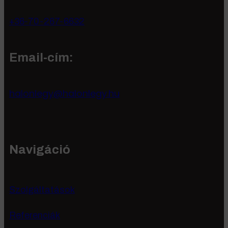
+36-70-267-6632
Email-cím:
halonlegy@halonlegy.hu
Navigáció
Szolgáltatások
Referenciák