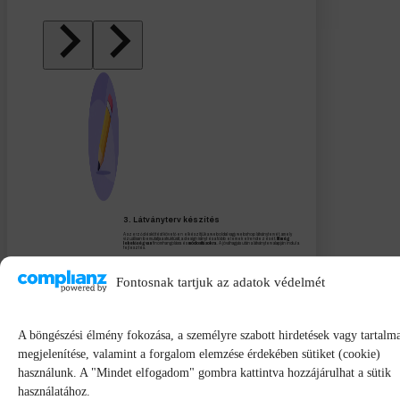
3. Látványterv készítés
A szerződéskötést követően elkészítjük a weboldal vagy webshop látványtervét, amely
vizuálisan bemutatja a struktúrát, a design irányt és a főbb elemek elrendezését.
Itt még
lehetőség van
finomhangolásra és
módosításokra
. A jóváhagyás után a látványterv alapján indul a
fejlesztés.
Fontosnak tartjuk az adatok védelmét
A böngészési élmény fokozása, a személyre szabott hirdetések vagy tartalm
megjelenítése, valamint a forgalom elemzése érdekében sütiket (cookie)
használunk. A "Mindet elfogadom" gombra kattintva hozzájárulhat a sütik
használatához.