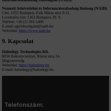
Nemzeti Adatvédelmi és Információszabadság Hatóság (NAIH)
Cím: 1055 Budapest, Falk Miksa utca 9-11.
Levelezési cím: 1363 Budapest, Pf. 9.
Telefon: +36 (1) 391-1400
E-mail:
ugyfelszolgalat@naih.hu
Weboldal:
https://www.naih.hu
9. Kapcsolat
Hálónlégy Technologies Kft.
8056 Bakonycsernye, Rózsa utca 24.
Magyarország
Weboldal:
https://halonlegy.hu
E-mail:
halonlegy@halonlegy.hu
Telefonszám: