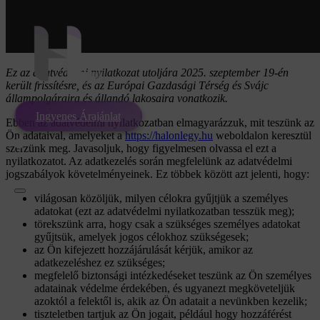
Ugrás a fő tartalomhoz
Ugrás a lábléchez
Adatvédelmi nyilatkozat
Ez az adatvédelmi nyilatkozat utoljára 2025. szeptember 19-én
került frissítésre, és az Európai Gazdasági Térség és Svájc
állampolgáraira és állandó lakosaira vonatkozik.
Ingyenes Árajánlat
Ebben az adatvédelmi nyilatkozatban elmagyarázzuk, mit teszünk az
Ön adataival, amelyeket a
https://halonlegy.hu
weboldalon keresztül
szerzünk meg. Javasoljuk, hogy figyelmesen olvassa el ezt a
nyilatkozatot. Az adatkezelés során megfelelünk az adatvédelmi
jogszabályok követelményeinek. Ez többek között azt jelenti, hogy:
világosan közöljük, milyen célokra gyűjtjük a személyes
adatokat (ezt az adatvédelmi nyilatkozatban tesszük meg);
törekszünk arra, hogy csak a szükséges személyes adatokat
gyűjtsük, amelyek jogos célokhoz szükségesek;
az Ön kifejezett hozzájárulását kérjük, amikor az
adatkezeléshez ez szükséges;
megfelelő biztonsági intézkedéseket teszünk az Ön személyes
adatainak védelme érdekében, és ugyanezt megköveteljük
azoktól a felektől is, akik az Ön adatait a nevünkben kezelik;
tiszteletben tartjuk az Ön jogait, például hogy hozzáférést