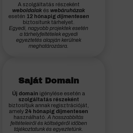
A szolgáltatás részeként
weboldalak
és
webáruházak
esetén
12 hónapig
díjmentesen
biztosítunk tárhelyet.
Egyedi, nagyobb projektek esetén
a tárhelyfeltételek egyedi
egyeztetés alapján kerülnek
meghatározásra.
Saját Domain
Új domain
igénylése esetén a
szolgáltatás részeként
biztosítjuk annak regisztrációját,
amely
24 hónapig díjmentesen
használható.
A hosszabbítás
feltételeiről és költségéről időben
tájékoztatunk és egyeztetünk.